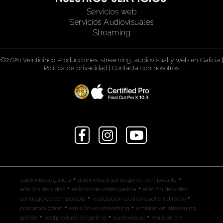
Servicios web
Servicios Audiovisuales
Streaming
©2026 Veinticinco Producciones streaming, audiovisual y web en Galicia
|
Política de privacidad
|
Contacta con nosotros
•
•
audiovisual galicia
audiovisual santiago de compostela
•
•
edición de video
edición de video galicia
edición de video
•
•
santiago de compostela
realización audiovisual en directo
•
•
postproducción
emisión en streaming
emisión en streaming
•
•
•
galicia
postproducción galicia
audiovisual
realización