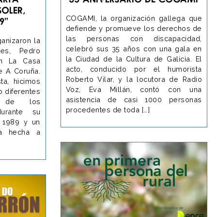
Soler,
COGAMI, la organización gallega que
9”
defiende y promueve los derechos de
las personas con discapacidad,
anizaron la
celebró sus 35 años con una gala en
res, Pedro
la Ciudad de la Cultura de Galicia. El
en La Casa
acto, conducido por el humorista
e A Coruña.
Roberto Vilar, y la locutora de Radio
ta, hicimos
Voz, Eva Millán, contó con una
 diferentes
asistencia de casi 1000 personas
es de los
procedentes de toda […]
durante su
l 1989 y un
ta hecha a