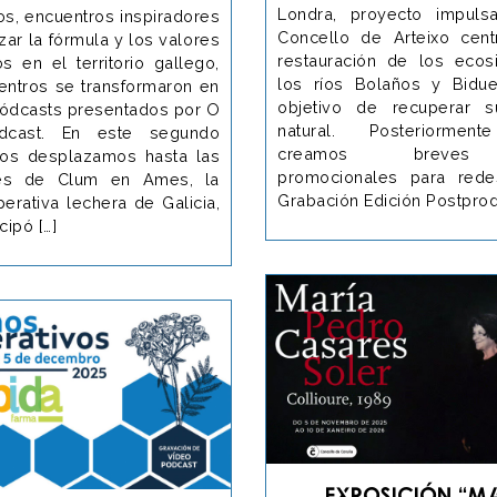
Londra, proyecto impuls
os, encuentros inspiradores
Concello de Arteixo cen
izar la fórmula y los valores
restauración de los eco
s en el territorio gallego,
los ríos Bolaños y Bidue
entros se transformaron en
objetivo de recuperar s
ódcasts presentados por O
natural. Posteriormen
dcast. En este segundo
creamos breves
nos desplazamos hasta las
promocionales para rede
ones de Clum en Ames, la
Grabación Edición Postpro
erativa lechera de Galicia,
cipó […]
Exposición “M