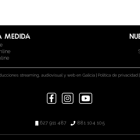
a medida
Nu
ne
nline
line
ducciones streaming, audiovisual y web en Galicia
|
Política de privacidad
|
627 911 487
881 104 105