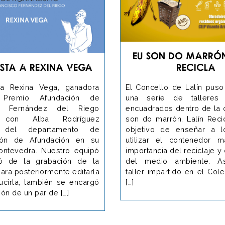
Eu son do marrón
ista a Rexina Vega
Recicla
ra Rexina Vega, ganadora
El Concello de Lalín pus
 Premio Afundación de
una serie de talleres 
mo Fernández del Riego
encuadrados dentro de la
 con Alba Rodríguez
son do marrón, Lalín Reci
, del departamento de
objetivo de enseñar a l
ión de Afundación en su
utilizar el contenedor 
ntevedra. Nuestro equipó
importancia del reciclaje y
ó de la grabación de la
del medio ambiente. As
para posteriormente editarla
taller impartido en el Col
ucirla, también se encargó
[…]
ión de un par de […]