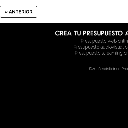
« ANTERIOR
Crea tu presupuesto 
Presupuesto web onli
Presupuesto audiovisual o
Presupuesto streaming on
©2026 Veinticinco Pro