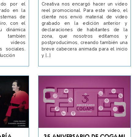
ado por el
Creativa nos encargó hacer un video
trado en la
reel promocional. Para este video, el
sistemas de
cliente nos envió material de video
iro, con el
grabado en la edición anterior y
u dinámica
declaraciones de habitantes de la
te también
zona, que nosotros editamos y
 videos
postproducimos, creando también una
s sociales.
breve cabecera animada para el inicio
ducción
y […]
aría
35 Aniversario de COGAMI