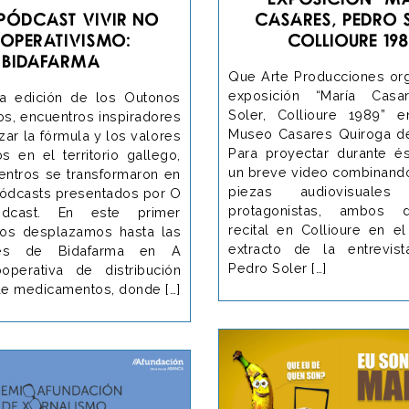
pódcast Vivir no
Casares, Pedro 
operativismo:
Collioure 198
Bidafarma
Que Arte Producciones org
exposición “María Casa
a edición de los Outonos
Soler, Collioure 1989” 
os, encuentros inspiradores
Museo Casares Quiroga d
izar la fórmula y los valores
Para proyectar durante és
s en el territorio gallego,
un breve video combinando
entros se transformaron en
piezas audiovisual
ódcasts presentados por O
protagonistas, ambos 
odcast. En este primer
recital en Collioure en e
nos desplazamos hasta las
extracto de la entrevis
ones de Bidafarma en A
Pedro Soler […]
operativa de distribución
de medicamentos, donde […]