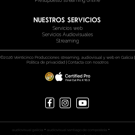
Presupuesto streaming online
Nuestros servicios
Servicios web
Servicios Audiovisuales
Streaming
©2026 Veinticinco Producciones streaming, audiovisual y web en Galicia
|
Política de privacidad
|
Contacta con nosotros
•
•
audiovisual galicia
audiovisual santiago de compostela