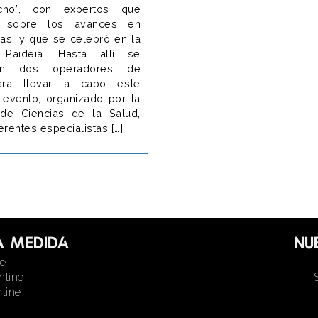
cho”, con expertos que
n sobre los avances en
ias, y que se celebró en la
 Paideia. Hasta allí se
ron dos operadores de
ara llevar a cabo este
l evento, organizado por la
de Ciencias de la Salud,
erentes especialistas […]
a medida
Nu
ne
nline
line