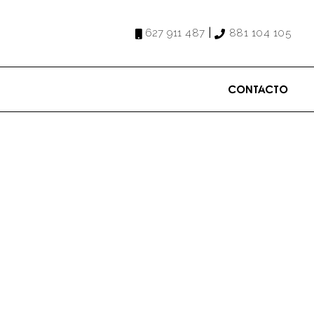
|
627 911 487
881 104 105
Contacto