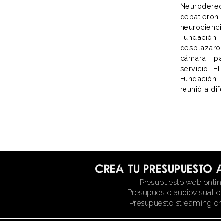
Neurodere
debatiero
neurocienc
Fundación
desplaza
cámara p
servicio. E
Fundación 
reunió a dif
Crea tu presupuesto 
Presupuesto web onli
Presupuesto audiovisual o
Presupuesto streaming on