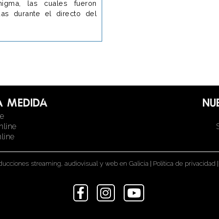
igma, las cuales fueron
idas durante el directo del
a medida
Nu
ne
nline
line
ducciones streaming, audiovisual y web en Galicia
|
Política de privacidad