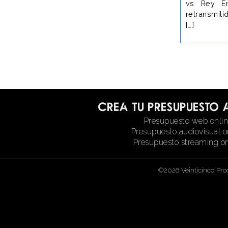
vs Rey En
retransmit
[…]
Crea tu presupuesto 
Presupuesto web onli
Presupuesto audiovisual o
Presupuesto streaming on
©2026 Veinticinco Pro