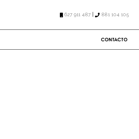
|
627 911 487
881 104 105
Contacto