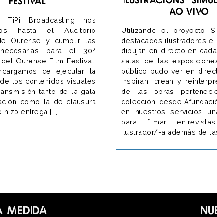
Festival
ao vivo
 TiPi Broadcasting nos
mos hasta el Auditorio
Utilizando el proyecto 
de Ourense y cumplir las
destacados ilustradores e 
 necesarias para el 30º
dibujan en directo en cada
 del Ourense Film Festival.
salas de las exposicion
ncargamos de ejecutar la
público pudo ver en dire
 de los contenidos visuales
inspiran, crean y reinterp
ransmisión tanto de la gala
de las obras perteneci
ación como la de clausura
colección, desde Afundació
 hizo entrega […]
en nuestros servicios u
para filmar entrevist
ilustrador/-a además de las
a medida
Nu