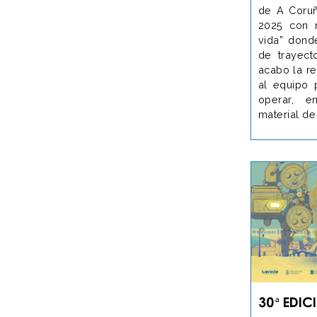
de A Coruñ
2025 con 
vida” don
de trayect
acabo la re
al equipo 
operar, e
material de
30ª Edic