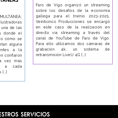
Faro de Vigo organizó un streaming
sobre los desafíos de la economía
gallega para el trienio 2023-2025.
SIMULTÁNEA,
Veinticinco Producciones se encargó
ilustradoras
en este caso de la realización en
 una de las
directo via streaming a través del
es donde el
canal de YouTube de Faro de Vigo.
cto cómo se
Para ello utilizamos dos cámaras de
retan alguna
grabación 4k, un sistema de
entes a la
retransmisión LiveU 4G […]
n confiaron
na vez más
as a cada
 […]
estros servicios