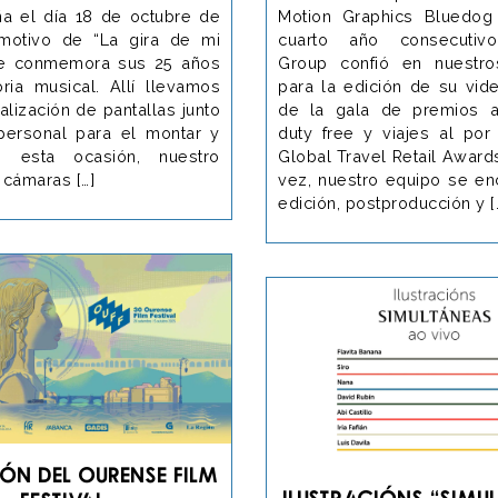
a el día 18 de octubre de
Motion Graphics Bluedog
motivo de “La gira de mi
cuarto año consecutiv
de conmemora sus 25 años
Group confió en nuestro
oria musical. Allí llevamos
para la edición de su vide
alización de pantallas junto
de la gala de premios a
personal para el montar y
duty free y viajes al por
n esta ocasión, nuestro
Global Travel Retail Award
 cámaras […]
vez, nuestro equipo se en
edición, postproducción y [
ión del Ourense Film
Ilustracións “SIMU