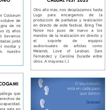
Otro año más, nos desplazamos hasta
Lugo para encargarnos de la
el Coliseum
producción de pantallas y realización
 octubre de
en directo de este festival. Bring The
gira de mi
Noise nos puso de nuevo a los
us 25 años
mandos de la realización en directo y
lí llevamos
el soporte de equipos
tallas junto
audiovisuales de artistas como
el montar y
Melendi, Love of Lesbian, Dani
n, nuestro
Fernández y Carolina Durante entre
otros. A mayores […]
 COGAMI
gallega que
derechos de
apacidad,
una gala en