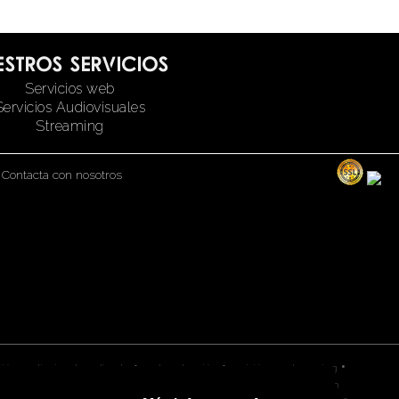
estros servicios
Servicios web
Servicios Audiovisuales
Streaming
|
Contacta con nosotros
•
•
•
ción audiovisual en directo
postproducción
emisión en streaming
•
•
ducción santiago de compostela
audiovisual a coruña
emisión en