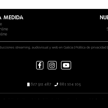
a medida
Nu
ne
nline
line
ducciones streaming, audiovisual y web en Galicia
|
Política de privacidad
|
627 911 487
881 104 105
•
•
•
eo
edición de video galicia
edición de video santiago de compostela
realiza
•
•
•
•
lización audiovisual
streaming
streaming Galicia
motion graphics
postpro