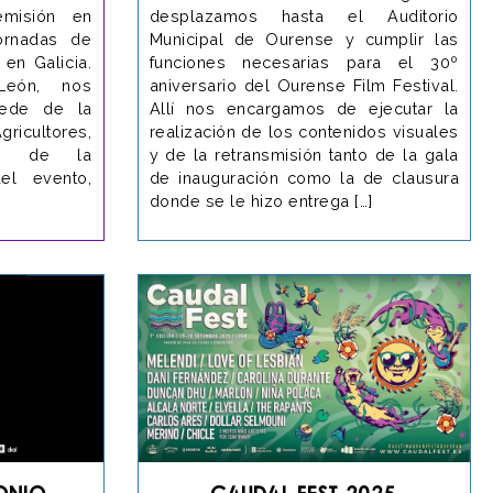
misión en
desplazamos hasta el Auditorio
ornadas de
Municipal de Ourense y cumplir las
 en Galicia.
funciones necesarias para el 30º
León, nos
aniversario del Ourense Film Festival.
sede de la
Allí nos encargamos de ejecutar la
ricultores,
realización de los contenidos visuales
os de la
y de la retransmisión tanto de la gala
del evento,
de inauguración como la de clausura
donde se le hizo entrega […]
onio
Caudal Fest 2025