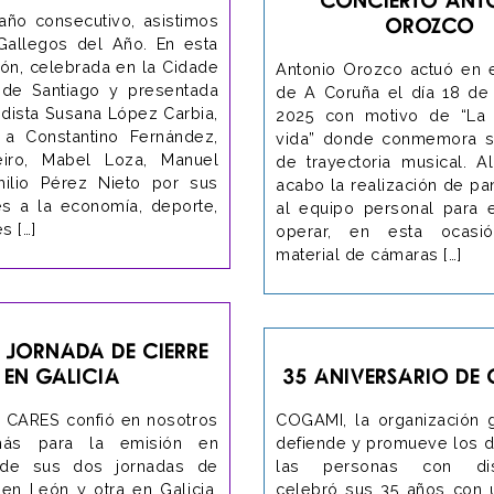
 año consecutivo, asistimos
Orozco
Gallegos del Año. En esta
ión, celebrada en la Cidade
Antonio Orozco actuó en 
 de Santiago y presentada
de A Coruña el día 18 de
odista Susana López Carbia,
2025 con motivo de “La 
a Constantino Fernández,
vida” donde conmemora s
eiro, Mabel Loza, Manuel
de trayectoria musical. Al
ilio Pérez Nieto por sus
acabo la realización de pan
es a la economía, deporte,
al equipo personal para 
es […]
operar, en esta ocasió
material de cámaras […]
 Jornada de cierre
en Galicia
35 Aniversario de
o CARES confió en nosotros
COGAMI, la organización 
ás para la emisión en
defiende y promueve los 
 de sus dos jornadas de
las personas con disc
 en León y otra en Galicia.
celebró sus 35 años con 