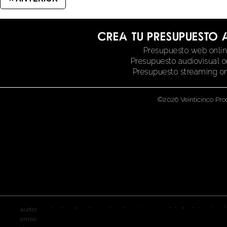
Crea tu presupuesto 
Presupuesto web onli
Presupuesto audiovisual o
Presupuesto streaming on
©2026 Veinticinco Pro
•
•
audiovisual galicia
audiovisual santiago de compostela
edición de vid
•
•
•
emisión en streaming galicia
postproducción galicia
audiovisual
rea