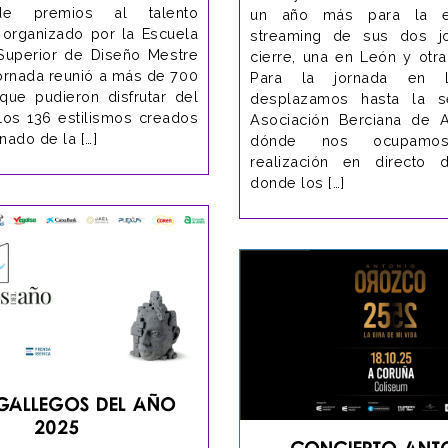
de premios al talento
un año más para la e
organizado por la Escuela
streaming de sus dos j
Superior de Diseño Mestre
cierre, una en León y otra
jornada reunió a más de 700
Para la jornada en 
 que pudieron disfrutar del
desplazamos hasta la 
 los 136 estilismos creados
Asociación Berciana de Ag
nado de la […]
dónde nos ocupam
realización en directo 
donde los […]
Gallegos del Año
2025
Concierto Ant