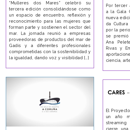
“Mulleres dos Mares” celebró su
Por tercer
tercera edición consolidándose como
a la Gala 
un espacio de encuentro, reflexión y
nueva edic
reconocimiento para las mujeres que
da Cultura
forman parte y sostienen el sector del
por la peri
mar. La jornada reunió a empresas
se premió 
proveedoras de productos del mar de
Ana Pelet
Gadis y a diferentes profesionales
Rivas y Em
comprometidas con la sostenibilidad y
aportacion
la igualdad, dando voz y visibilidad […]
ciencia, art
Cares –
El Proyect
un año m
streaming
cierre, una