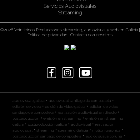
Servicios Audiovisuales
Streaming
©2026 Veinticinco Producciones streaming, audiovisual y web en Galicia
|
Política de privacidad
|
Contacta con nosotros
•
•
audiovisual galicia
audiovisual santiago de compostela
•
•
edición de video
edición de video galicia
edición de video
•
•
santiago de compostela
realización audiovisual en directo
•
•
postproducción
emisión en streaming
emisión en streaming
•
•
•
galicia
postproducción galicia
audiovisual
realización
•
•
•
•
audiovisual
streaming
streaming Galicia
motion graphics
•
•
postproducción santiago de compostela
audiovisual a coruña