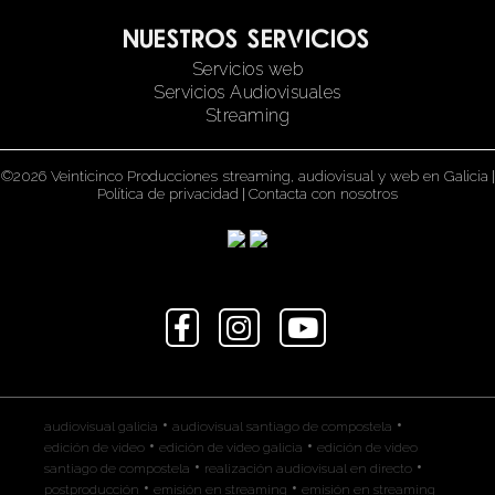
Nuestros servicios
Servicios web
Servicios Audiovisuales
Streaming
©2026 Veinticinco Producciones streaming, audiovisual y web en Galicia
|
Política de privacidad
|
Contacta con nosotros
•
•
audiovisual galicia
audiovisual santiago de compostela
•
•
edición de video
edición de video galicia
edición de video
•
•
santiago de compostela
realización audiovisual en directo
•
•
postproducción
emisión en streaming
emisión en streaming