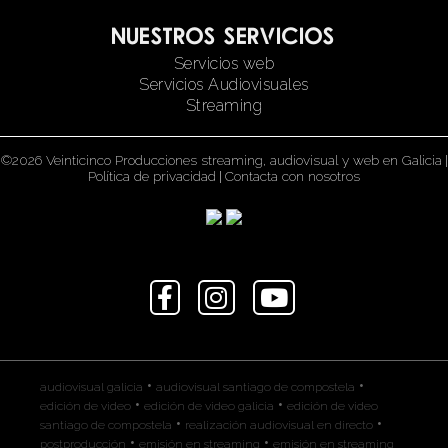
Nuestros servicios
Servicios web
Servicios Audiovisuales
Streaming
©2026 Veinticinco Producciones streaming, audiovisual y web en Galicia
|
Política de privacidad
|
Contacta con nosotros
•
•
audiovisual galicia
audiovisual santiago de compostela
•
•
edición de video
edición de video galicia
edición de video
•
•
santiago de compostela
realización audiovisual en directo
•
•
postproducción
emisión en streaming
emisión en streaming