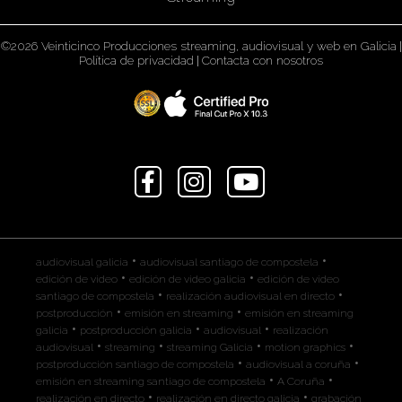
©2026 Veinticinco Producciones streaming, audiovisual y web en Galicia
|
Política de privacidad
|
Contacta con nosotros
•
•
audiovisual galicia
audiovisual santiago de compostela
•
•
edición de video
edición de video galicia
edición de video
•
•
santiago de compostela
realización audiovisual en directo
•
•
postproducción
emisión en streaming
emisión en streaming
•
•
•
galicia
postproducción galicia
audiovisual
realización
•
•
•
•
audiovisual
streaming
streaming Galicia
motion graphics
•
•
postproducción santiago de compostela
audiovisual a coruña
•
•
emisión en streaming santiago de compostela
A Coruña
•
•
realización en directo
realización en directo galicia
grabación