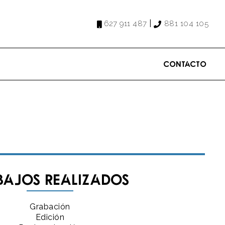
|
627 911 487
881 104 105
Contacto
bajos realizados
Grabación
Edición