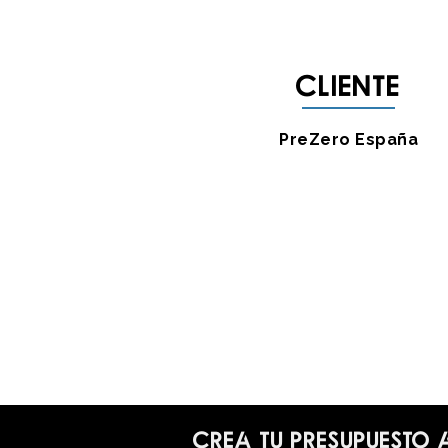
Cliente
PreZero España
Crea tu presupuesto 