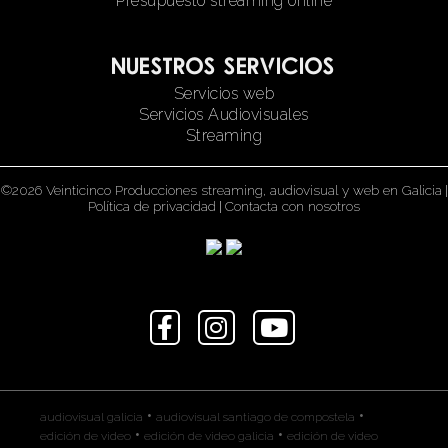
Presupuesto streaming online
Nuestros servicios
Servicios web
Servicios Audiovisuales
Streaming
©2026 Veinticinco Producciones streaming, audiovisual y web en Galicia
|
Política de privacidad
|
Contacta con nosotros
•
•
audiovisual galicia
audiovisual santiago de compostela
•
•
edición de video
edición de video galicia
edición de video