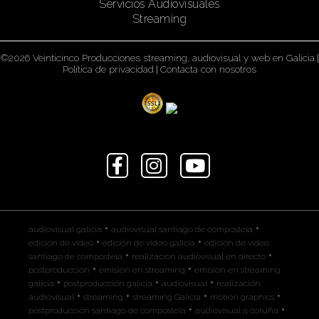
Servicios Audiovisuales
Streaming
©2026 Veinticinco Producciones streaming, audiovisual y web en Galicia
|
Política de privacidad
|
Contacta con nosotros
•
•
audiovisual galicia
audiovisual santiago de compostela
•
•
edición de video
edición de video galicia
edición de video
•
•
santiago de compostela
realización audiovisual en directo
•
•
postproducción
emisión en streaming
emisión en streaming
•
•
•
galicia
postproducción galicia
audiovisual
realización
•
•
•
•
audiovisual
streaming
streaming Galicia
motion graphics
•
•
postproducción santiago de compostela
audiovisual a coruña