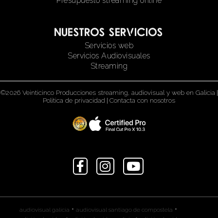
Presupuesto streaming online
Nuestros servicios
Servicios web
Servicios Audiovisuales
Streaming
©2026 Veinticinco Producciones streaming, audiovisual y web en Galicia
|
Política de privacidad
|
Contacta con nosotros
•
•
audiovisual galicia
audiovisual santiago de compostela