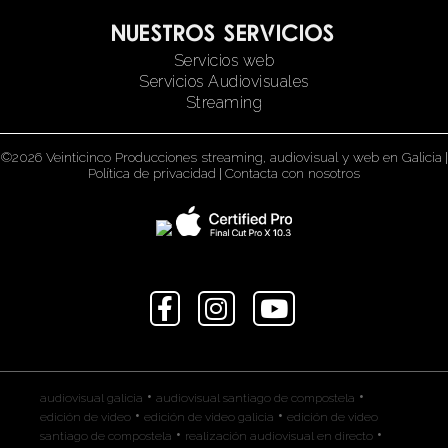
Nuestros servicios
Servicios web
Servicios Audiovisuales
Streaming
©2026 Veinticinco Producciones streaming, audiovisual y web en Galicia
|
Política de privacidad
|
Contacta con nosotros
•
•
audiovisual galicia
audiovisual santiago de compostela
•
•
edición de video
edición de video galicia
edición de video
•
•
santiago de compostela
realización audiovisual en directo