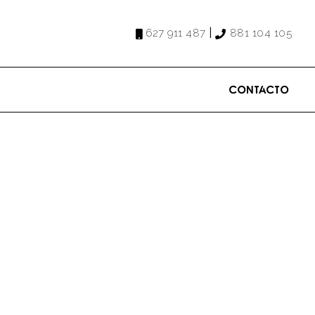
|
627 911 487
881 104 105
Contacto