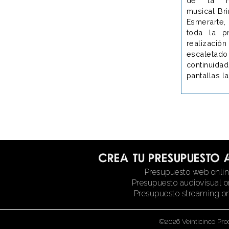
de la m
musical Br
Esmerarte
toda la p
realizació
escaleta
continuida
pantallas la
Crea tu presupuesto 
Presupuesto web onli
Presupuesto audiovisual o
Presupuesto streaming on
©2026 Veinticinco Pro