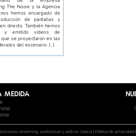
ano de la empresa
ing The Noise y la Agencia
, nos hemos encargado de
roducción de pantallas y
n en directo. También hemos
do y emitido vídeos de
d que se proyectaron en las
terales del escenario. […]
a medida
Nu
ne
nline
line
ducciones streaming, audiovisual y web en Galicia
|
Política de privacidad