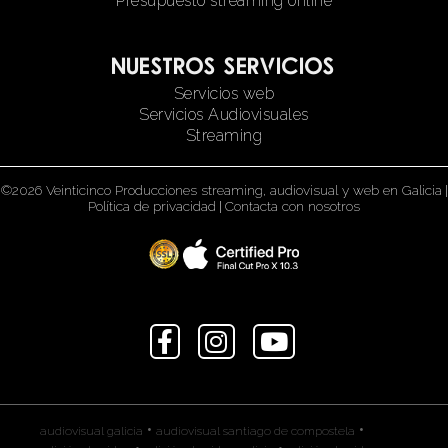
Presupuesto streaming online
Nuestros servicios
Servicios web
Servicios Audiovisuales
Streaming
©2026 Veinticinco Producciones streaming, audiovisual y web en Galicia
|
Política de privacidad
|
Contacta con nosotros
•
•
audiovisual galicia
audiovisual santiago de compostela