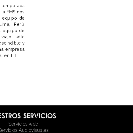
la temporada
 la FMS nos
 equipo de
ima, Perú.
el equipo de
 viajó sólo
escindible y
una empresa
l en […]
estros servicios
Servicios web
Servicios Audiovisuales