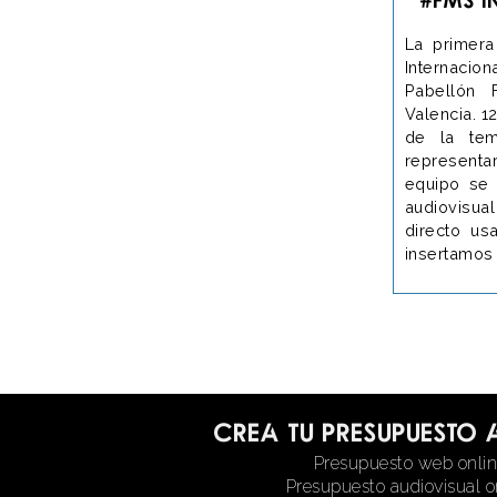
La primera
Internac
Pabellón
Valencia. 1
de la tem
representar
equipo se 
audiovisua
directo us
insertamos 
Crea tu presupuesto 
Presupuesto web onli
Presupuesto audiovisual o