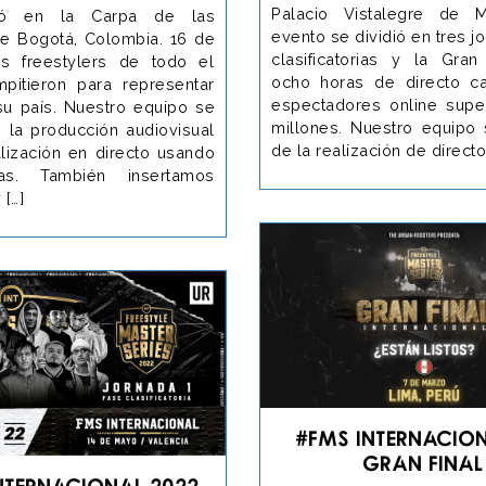
Palacio Vistalegre de 
ró en la Carpa de las
evento se dividió en tres j
e Bogotá, Colombia. 16 de
clasificatorias y la Gran
s freestylers de todo el
ocho horas de directo c
itieron para representar
espectadores online supe
 su país. Nuestro equipo se
millones. Nuestro equipo
 la producción audiovisual
de la realización de directo
alización en directo usando
as. También insertamos
 […]
#FMS Internacion
Gran Final
nternacional 2022