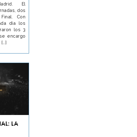
Madrid. El
ornadas, dos
 Final. Con
ada día los
raron los 3
 se encargo
 […]
al: La