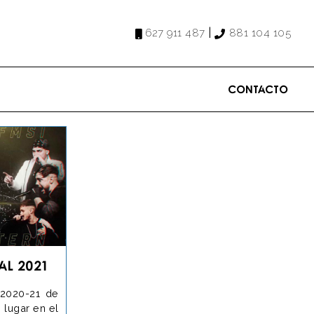
|
627 911 487
881 104 105
Contacto
al 2021
 2020-21 de
 lugar en el