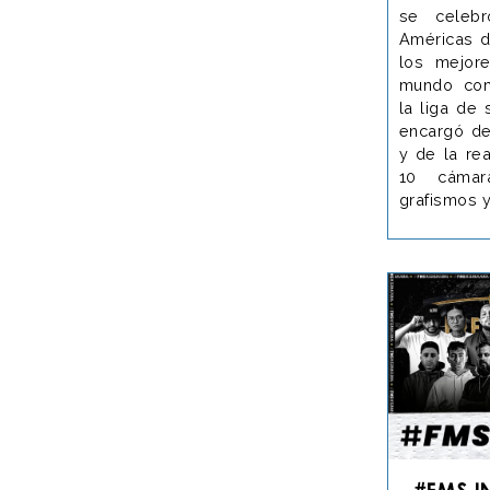
se celeb
Américas d
los mejore
mundo comp
la liga de
encargó de
y de la re
10 cámar
grafismos y
#FMS I