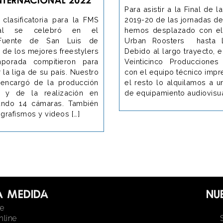
Para asistir a la Final de 
 clasificatoria para la FMS
2019-20 de las jornadas de
ional se celebró en el
hemos desplazado con el
 Fuente de San Luis de
Urban Roosters hasta L
2 de los mejores freestylers
Debido al largo trayecto, 
porada compitieron para
Veinticinco Producciones
 la liga de su país. Nuestro
con el equipo técnico impr
encargó de la producción
el resto lo alquilamos a 
l y de la realización en
de equipamiento audiovisua
ando 14 cámaras. También
grafismos y videos […]
a medida
Nu
ne
nline