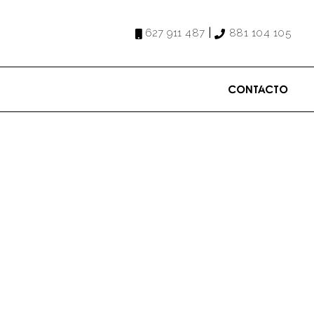
|
627 911 487
881 104 105
Contacto