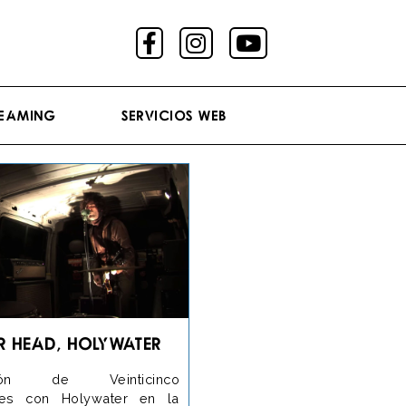
reaming
Servicios Web
r head, Holywater
ción de Veinticinco
nes con Holywater en la