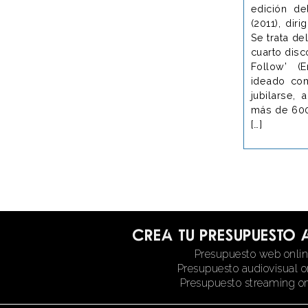
edición de
(2011), dir
Se trata de
cuarto disc
Follow’ (E
ideado co
jubilarse, 
más de 60
[…]
Crea tu presupuesto 
Presupuesto web onli
Presupuesto audiovisual o
Presupuesto streaming on