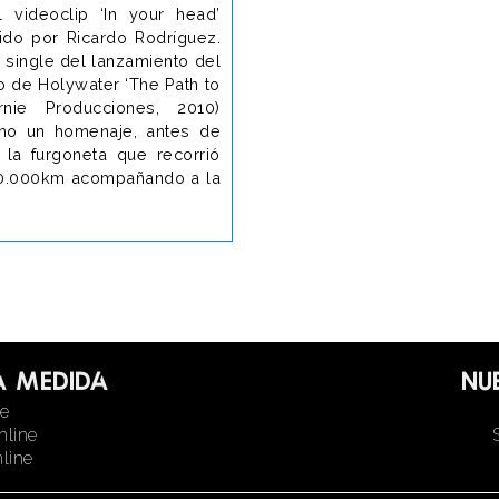
l videoclip ‘In your head’
igido por Ricardo Rodríguez.
l single del lanzamiento del
o de Holywater ‘The Path to
rnie Producciones, 2010)
mo un homenaje, antes de
a la furgoneta que recorrió
0.000km acompañando a la
a medida
Nu
ne
nline
line