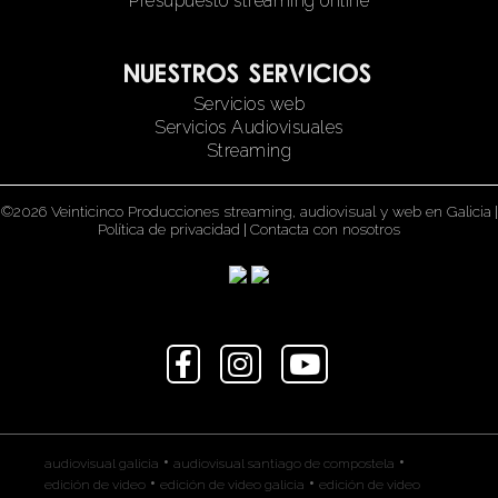
Presupuesto streaming online
Nuestros servicios
Servicios web
Servicios Audiovisuales
Streaming
©2026 Veinticinco Producciones streaming, audiovisual y web en Galicia
|
Política de privacidad
|
Contacta con nosotros
•
•
audiovisual galicia
audiovisual santiago de compostela
•
•
edición de video
edición de video galicia
edición de video