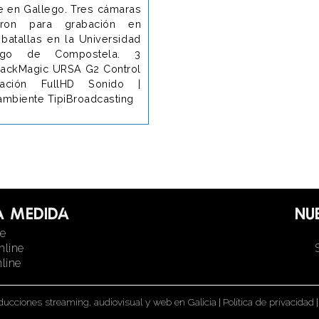
le en Gallego. Tres cámaras
eron para grabación en
 batallas en la Universidad
ago de Compostela. 3
ackMagic URSA G2 Control
zación FullHD Sonido |
ambiente TipiBroadcasting
a medida
Nu
ne
nline
line
ducciones streaming, audiovisual y web en Galicia
|
Política de privacidad