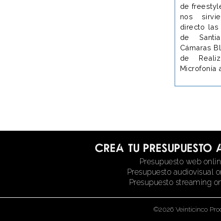
de freesty
nos sirvi
directo las
de Santi
Cámaras Bl
de Reali
Microfonía 
Crea tu presupuesto 
Presupuesto web onli
Presupuesto audiovisual o
Presupuesto streaming on
©2026 Veinticinco Pro