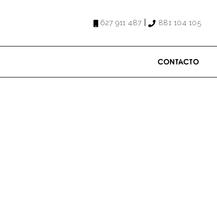
|
627 911 487
881 104 105
Contacto