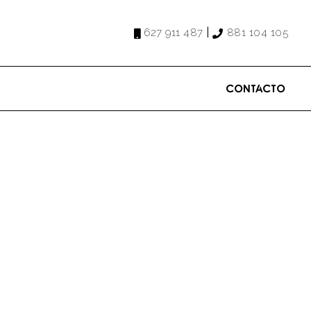
|
627 911 487
881 104 105
Contacto