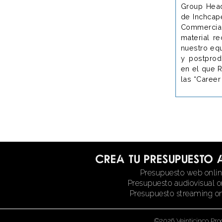
Group Head
de Inchcap
Commerci
material re
nuestro equ
y postprod
en el que 
las “Career 
Crea tu presupuesto 
Presupuesto web onli
Presupuesto audiovisual o
Presupuesto streaming on
©2026 Veinticinco Pro