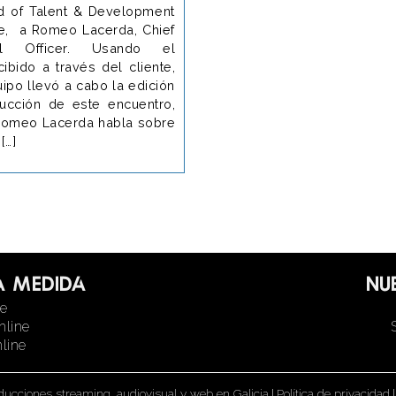
 of Talent & Development
e, a Romeo Lacerda, Chief
al Officer. Usando el
cibido a través del cliente,
ipo llevó a cabo la edición
ucción de este encuentro,
Romeo Lacerda habla sobre
[…]
a medida
Nu
ne
nline
line
ducciones streaming, audiovisual y web en Galicia
|
Política de privacidad