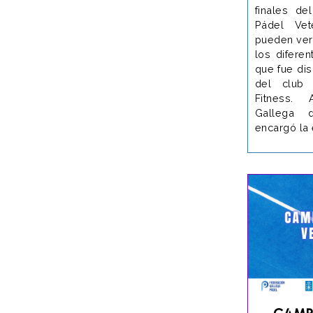
finales d
Pádel Ve
pueden ver
los diferen
que fue dis
del club 
Fitness.
Gallega 
encargó la 
Camp