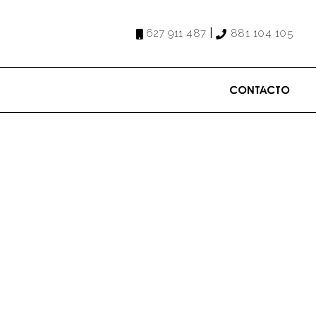
|
627 911 487
881 104 105
Contacto