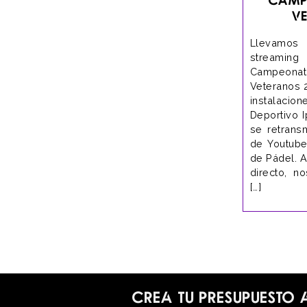
V
Llevamos
streamin
Campeona
Veteranos 
instalac
Deportivo I
se retrans
de Youtube
de Pádel. 
directo, n
[…]
Crea tu presupuesto 