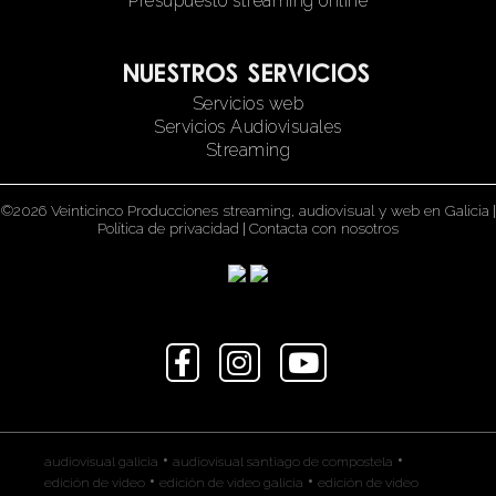
Presupuesto streaming online
Nuestros servicios
Servicios web
Servicios Audiovisuales
Streaming
©2026 Veinticinco Producciones streaming, audiovisual y web en Galicia
|
Política de privacidad
|
Contacta con nosotros
•
•
audiovisual galicia
audiovisual santiago de compostela
•
•
edición de video
edición de video galicia
edición de video