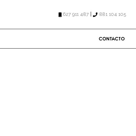
|
627 911 487
881 104 105
Contacto