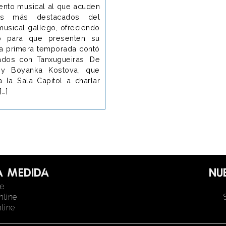
iento musical al que acuden
tas más destacados del
usical gallego, ofreciendo
o para que presenten su
ta primera temporada contó
ados con Tanxugueiras, De
 y Boyanka Kostova, que
a la Sala Capitol a charlar
[…]
a medida
Nu
ne
nline
line