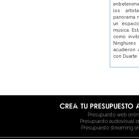
entretenim
los artis
panorama m
un espaci
música. Es
como invit
Ninghures
acudieron 
con Duarte 
Crea tu presupuesto 
Presupuesto web onli
Presupuesto audiovisual o
Presupuesto streaming on