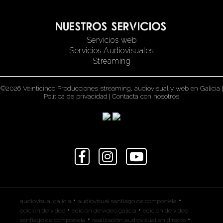
Nuestros servicios
Servicios web
Servicios Audiovisuales
Streaming
©2026 Veinticinco Producciones streaming, audiovisual y web en Galicia
|
Política de privacidad
|
Contacta con nosotros
•
•
audiovisual galicia
audiovisual santiago de compostela
•
•
edición de video
edición de video galicia
edición de video
•
•
santiago de compostela
realización audiovisual en directo