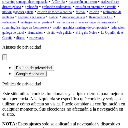
•
•
•
streaming santiago de compostela
A Coruña
realización en directo
realización en
•
•
•
•
directo galicia
grabación
grabación audiovisual
emisión en streaming a coruña
•
•
•
•
motion graphics galicia
edición de video a coruña
festival
edición
realizacion de
•
•
•
•
•
pantallas
streaming A Coruña
Galicia
grabación galicia
Resurrection Fest
•
•
•
realización
santiago de compostela
realización en directo santiago de compostela
•
•
streaming Santiago de Compostela
motion graphics santiago de compostela
federación
•
•
•
•
gallega de pádel
afundación
diseño web galicia
Bring the Noise
La Opinión de A
•
•
Coruña
directo
entrevistas
Ajustes de privacidad
Política de privacidad
Google Analytics
Política de privacidad
Este sitio utiliza cookies funcionales y scripts externos para mejorar
su experiencia. A la izquierda se especifica qué cookies y scripts se
utilizan y cómo afectan su visita. Puede cambiar su configuración en
cualquier momento. Sus elecciones no afectarán a la navegación en
el sitio.
NOTA:
Estos ajustes solo se aplicarán al navegador y dispositivo