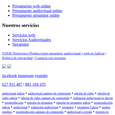
Presupuesto web online
Presupuesto audiovisual online
Presupuesto streaming online
Nuestros servicios
Servicios web
Servicios Audiovisuales
Streaming
©2026 Veinticinco Producciones streaming, audiovisual y web en Galicia
|
Política de privacidad
|
Contacta con nosotros
facebook
instagram
youtube
627 911 487
|
881 104 105
•
•
•
audiovisual galicia
audiovisual santiago de compostela
edición de video
edición de
•
•
video galicia
edición de video santiago de compostela
realización audiovisual en directo
•
•
•
•
postproducción
emisión en streaming
emisión en streaming galicia
postproducción
•
•
•
•
•
galicia
audiovisual
realización audiovisual
streaming
streaming Galicia
motion
•
•
•
graphics
postproducción santiago de compostela
audiovisual a coruña
emisión en