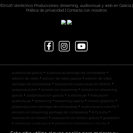
©2026 Veinticinco Producciones streaming, audiovisual y web en Galicia
|
Política de privacidad
|
Contacta con nosotros
•
•
audiovisual galicia
audiovisual santiago de compostela
•
•
edición de video
edición de video galicia
edición de video
•
•
santiago de compostela
realización audiovisual en directo
•
•
postproducción
emisión en streaming
emisión en streaming
•
•
•
galicia
postproducción galicia
audiovisual
realización
•
•
•
•
audiovisual
streaming
streaming Galicia
motion graphics
•
•
postproducción santiago de compostela
audiovisual a coruña
•
•
emisión en streaming santiago de compostela
A Coruña
•
•
realización en directo
realización en directo galicia
grabación
•
•
•
grabación audiovisual
emisión en streaming a coruña
•
•
•
motion graphics galicia
edición de video a coruña
festival